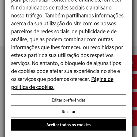
funcionalidades de redes sociais e analisar o
MFL
nosso tráfego. Também partilhamos informações
acerca da sua utilização do site com os nossos
FERMENTADOR DE LEITE
parceiros de redes sociais, de publicidade e de
análise, que as podem combinar com outras
informações que lhes forneceu ou recolhidas por
estes a partir da sua utilização dos respetivos
serviços. No entanto, o bloqueio de alguns tipos
de cookies pode afetar sua experiência no site e
os serviços que podemos oferecer.
Página de
política de cookies.
Editar preferências
IMPROVED SOLUTIONS PORTUGAL
Rejeitar
Aceitar todos os cookies
Av. da Indústria, n.º 309 Rossio 3730-600
Vale de Cambra, Portugal