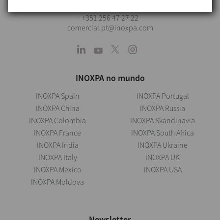
+351 256 47 27 22
comercial.pt@inoxpa.com
INOXPA no mundo
INOXPA Spain
INOXPA Portugal
INOXPA China
INOXPA Russia
INOXPA Colombia
INOXPA Skandinavia
INOXPA France
INOXPA South Africa
INOXPA India
INOXPA Ukraine
INOXPA Italy
INOXPA UK
INOXPA Mexico
INOXPA USA
INOXPA Moldova
Newsletter