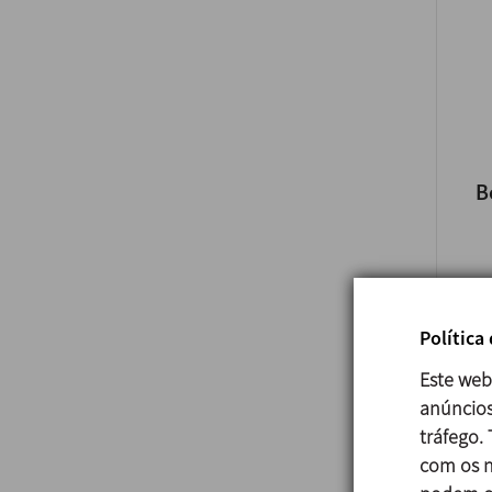
B
Política
Este web
anúncios
tráfego.
com os n