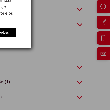
lhidas
o, o
17 (3)
te e os
1)
ookies
ão (1)
)