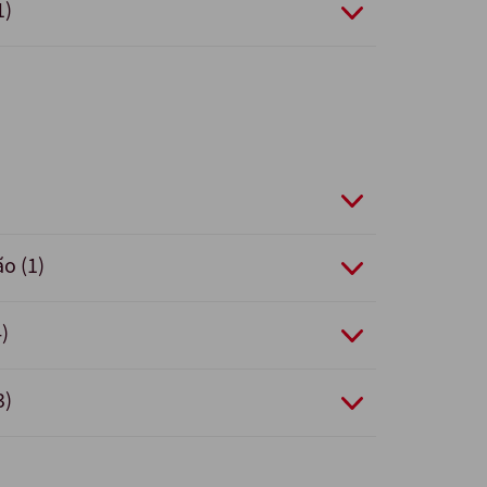
1)
ão (1)
)
3)