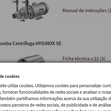
Manual de instruções (2
omba Centrífuga HYGINOX SE
Ficha técnica v.22 (3)
Ficha técnica v.17 (9)
 de cookies
site utiliza cookies. Utilizamos cookies para personalizar con
Guia rápida de instalaç
, fornecer funcionalidades de redes sociais e analisar o noss
 Também partilhamos informações acerca da sua utilização d
Manual de instruções v.
ossos parceiros de redes sociais, de publicidade e de análise