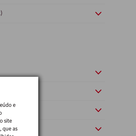
)
teúdo e
ão (1)
o
o site
22 (8)
, que as