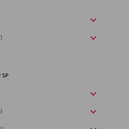
)
P SP
)
1)