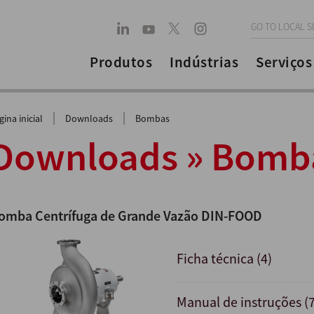
GO TO LOCAL S
Produtos
Indústrias
Serviços
|
|
gina inicial
Downloads
Bombas
Downloads » Bomb
omba Centrífuga de Grande Vazão DIN-FOOD
Ficha técnica (4)
Manual de instruções (7