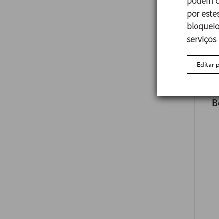
podem co
por estes
bloqueio
serviços
Editar 
B