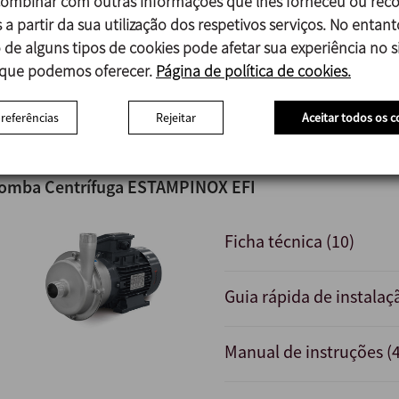
mbinar com outras informações que lhes forneceu ou reco
 a partir da sua utilização dos respetivos serviços. No entant
Manual de instruções v.
 de alguns tipos de cookies pode afetar sua experiência no si
 que podemos oferecer.
Página de política de cookies.
Curvas características (
preferências
Rejeitar
Aceitar todos os c
omba Centrífuga ESTAMPINOX EFI
Ficha técnica (10)
Guia rápida de instalaç
Manual de instruções (4