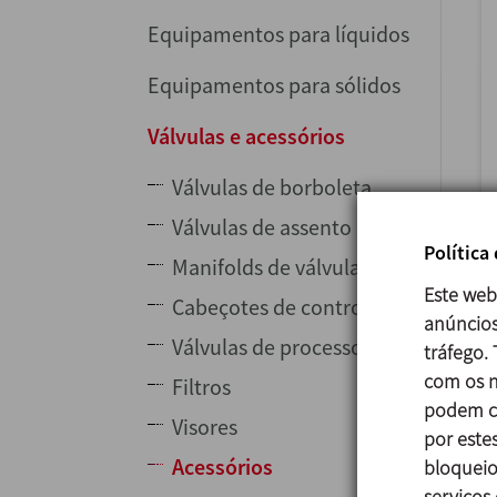
Equipamentos para líquidos
Equipamentos para sólidos
Válvulas e acessórios
Válvulas de borboleta
Válvulas de assento
Política
Manifolds de válvulas
Este web
Cabeçotes de controlo
anúncios
Válvulas de processo
tráfego.
com os n
Filtros
podem co
Visores
por estes
Acessórios
bloqueio
serviços