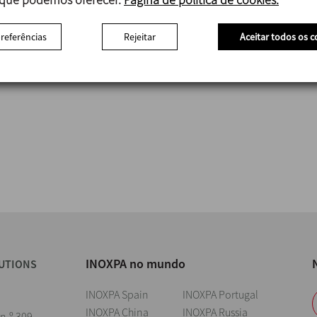
preferências
Rejeitar
Aceitar todos os c
INOXPA no mundo
UTIONS
INOXPA Spain
INOXPA Portugal
INOXPA China
INOXPA Russia
 n.º 309