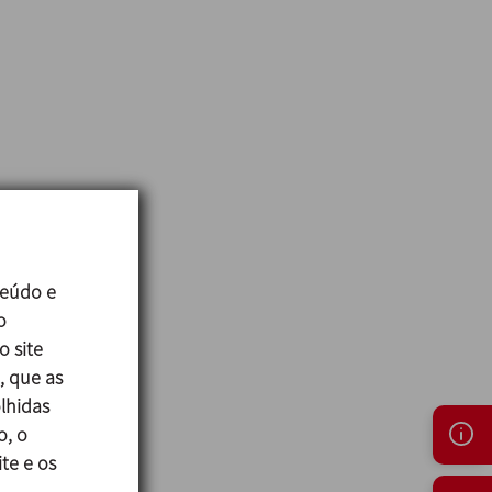
teúdo e
o
o site
, que as
lhidas
o, o
te e os