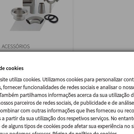
ACESSÓRIOS
MÁXIMA EXIGENCIA EN
 de cookies
CALIDAD Y SERVICIO En
INOXPA, nuestros procesos...
site utiliza cookies. Utilizamos cookies para personalizar con
>>
, fornecer funcionalidades de redes sociais e analisar o noss
 Também partilhamos informações acerca da sua utilização d
ossos parceiros de redes sociais, de publicidade e de análise
mbinar com outras informações que lhes forneceu ou reco
 a partir da sua utilização dos respetivos serviços. No entant
 de alguns tipos de cookies pode afetar sua experiência no si
 que podemos oferecer.
Página de política de cookies.