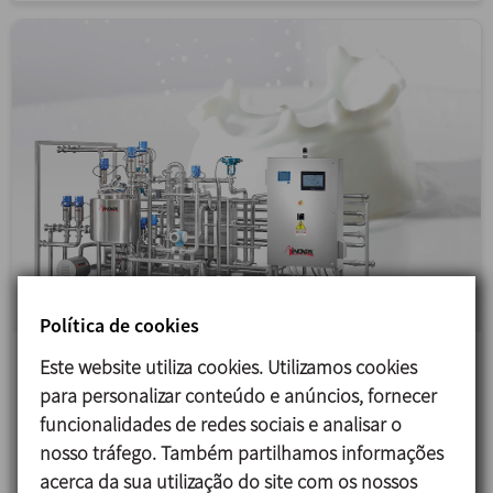
Política de cookies
Este website utiliza cookies. Utilizamos cookies
Linha de produção para produtos lácteos
para personalizar conteúdo e anúncios, fornecer
Conceção, fabrico, instalação e colocação em
funcionalidades de redes sociais e analisar o
funcionamento de uma linha de produção
nosso tráfego. Também partilhamos informações
completa para leite,...
acerca da sua utilização do site com os nossos