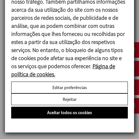
nosso tráfego. Também partilhamos informações
arrefecimento a água, otimizando os
acerca da sua utilização do site com os nossos
tempos de produção.
parceiros de redes sociais, de publicidade e de
Realização da pré-mistura para a
análise, que as podem combinar com outras
produção final no reator MCR 2000L.
informações que lhes forneceu ou recolhidas por
estes a partir da sua utilização dos respetivos
Reator
MCR
2000L:
serviços. No entanto, o bloqueio de alguns tipos
de cookies pode afetar sua experiência no site e
Sistema de agitação de contra-rotação,
os serviços que podemos oferecer.
Página de
garantindo misturas homogéneas.
política de cookies.
Camisa de aquecimento dupla
multietapa, permitindo um controlo
Editar preferências
preciso da temperatura.
Rejeitar
Automatização com PLC e ecrã HMI,
para monitorização e controlo de
Aceitar todos os cookies
processos.