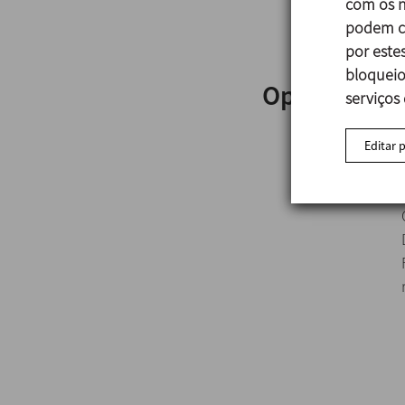
com os n
podem co
por estes
bloqueio
Opções
serviços
Editar 