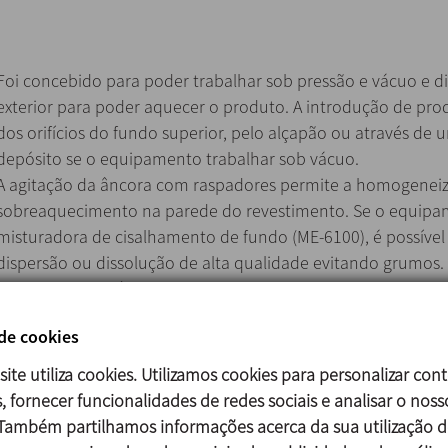
Foi concebido para poder trabalhar sob pressão e vácuo e 
exterior para poder aquecer o produto. A introdução de pro
dos orifícios do fundo superior, pelo alçapão ou através de
depósito se o equipamento trabalhar sob vácuo.
A agitação da âncora com raspadores permite a homogeneiz
sobreaquecimento na parede do revestimento. Se o equipa
misturadora de cisalhamento de fundo (ME-6100), é possível
dispersão ou dissolução de alta qualidade evitando grumos.
A velocidade da âncora e a temperatura são reguladas no qua
 de cookies
site utiliza cookies. Utilizamos cookies para personalizar con
São compostos por um depósito com acabamento superficia
, fornecer funcionalidades de redes sociais e analisar o noss
as peças em contacto com o produto, conexões de tipo clam
 Também partilhamos informações acerca da sua utilização d
um agitador vertical de âncora com raspadores e sistema de