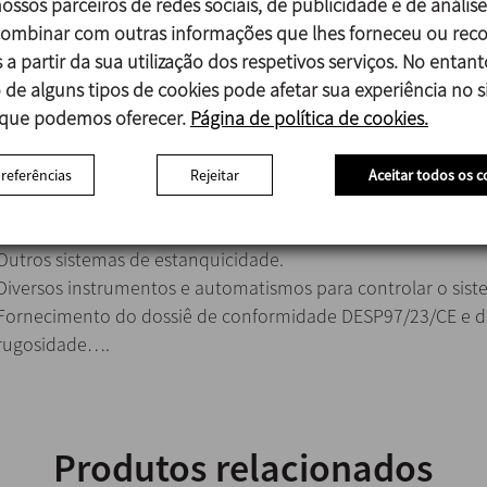
ossos parceiros de redes sociais, de publicidade e de análise
um fecho simples de trabalho a seco (Gama CXC).
mbinar com outras informações que lhes forneceu ou reco
 a partir da sua utilização dos respetivos serviços. No entant
 de alguns tipos de cookies pode afetar sua experiência no si
 que podemos oferecer.
Possibilidade de esterilização com vapor.
Página de política de cookies.
Limpável por meio de CIP.
Visor com luz e torneira para retirar amostras.
preferências
Rejeitar
Aceitar todos os c
Fundo superior que pode ser erguido por um sistema elétric
Misturadora de alto cisalhamento de fundo.
Outros sistemas de estanquicidade.
Diversos instrumentos e automatismos para controlar o sist
Fornecimento do dossiê de conformidade DESP97/23/CE e de 
rugosidade….
Produtos relacionados