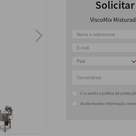
Solicita
ViscoMix Misturad
País
Li e aceito a politica de protec
Aceito receber informação comer