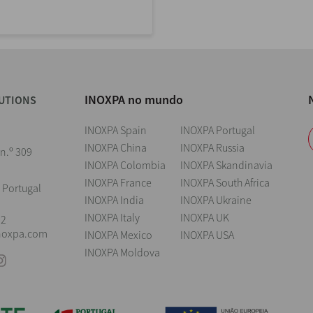
INOXPA no mundo
UTIONS
INOXPA Spain
INOXPA Portugal
INOXPA China
INOXPA Russia
 n.º 309
INOXPA Colombia
INOXPA Skandinavia
INOXPA France
INOXPA South Africa
 Portugal
INOXPA India
INOXPA Ukraine
INOXPA Italy
INOXPA UK
22
noxpa.com
INOXPA Mexico
INOXPA USA
INOXPA Moldova