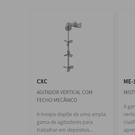
CXC
ME-
AGITADOR VERTICAL COM
MIST
FECHO MECÂNICO
A ga
A Inoxpa dispõe de uma ampla
verti
gama de agitadores para
cisa
trabalhar em depósitos...
apre