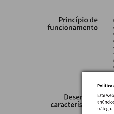
Princípio de
funcionamento
Política
Desenho e
Este web
anúncios
características
tráfego.