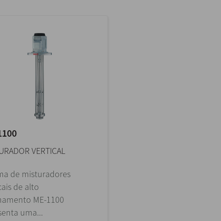
1100
URADOR VERTICAL
ma de misturadores
cais de alto
lhamento ME-1100
senta uma...