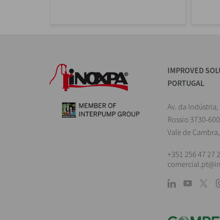
IMPROVED SOL
PORTUGAL
Av. da Indústria,
Rossio 3730-600
Vale de Cambra,
+351 256 47 27 
comercial.pt@i