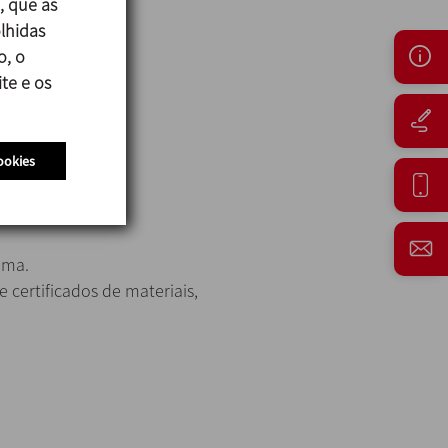
, que as
lhidas
o, o
te e os
ookies
o.
ema.
certificados de materiais,