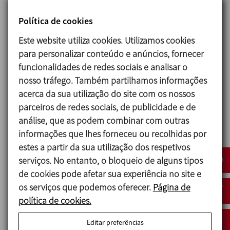
Tamaños disponibles
Política de cookies
DIN EN 10357 serie A DN 40 - DN 100
Este website utiliza cookies. Utilizamos cookies
ASTM A269/270 OD 1½’’ - OD 4’’
para personalizar conteúdo e anúncios, fornecer
funcionalidades de redes sociais e analisar o
nosso tráfego. Também partilhamos informações
Opções
acerca da sua utilização do site com os nossos
Juntas en FPM y HNBR.
parceiros de redes sociais, de publicidade e de
Otras conexiones: macho, clamp.
análise, que as podem combinar com outras
Cabezal de control C-TOP S.
informações que lhes forneceu ou recolhidas por
Detectores de posición externos.
estes a partir da sua utilização dos respetivos
Acabado superficial Ra ≤ 0,5 μm
serviços. No entanto, o bloqueio de alguns tipos
de cookies pode afetar sua experiência no site e
os serviços que podemos oferecer.
Página de
política de cookies.
Documentos
Editar preferências