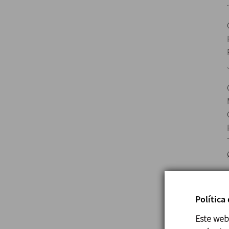
Política
Este web