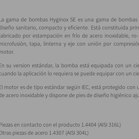
La gama de bombas Hyginox SE es una gama de bombas c
diseño sanitario, compacto y eficiente. Está constituida pr
fabricado por estampación en frío de acero inoxidable, ro-
microfusión, tapa, linterna y eje con unión por compresi
motor.
En su version estándar, la bomba está equipada con un ci
cuando la aplicación lo requiera se puede equipar con un ci
El motor es de tipo estándar según IEC, está protegido con
de acero inoxidable y dispone de pies de diseño higiénico aju
Piezas en contacto con el producto 1.4404 (AISI 316L)
Otras piezas de acero 1.4307 (AISI 304L)