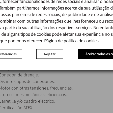
, fornecer funcionalidades de redes sociais e analisar o noss
DIN 11851
 Também partilhamos informações acerca da sua utilização d
SMS
ossos parceiros de redes sociais, de publicidade e de análise
Clamp OD
mbinar com outras informações que lhes forneceu ou reco
disponibles otras conexiones bajo pedido
 a partir da sua utilização dos respetivos serviços. No entant
 de alguns tipos de cookies pode afetar sua experiência no si
 que podemos oferecer.
Página de política de cookies.
Cierre mecánico doble.
preferências
Rejeitar
Aceitar todos os c
Cierre mecánico en SiC/SiC .
Juntas en FPM y PTFE.
Cuerpo con cámara de calefacción.
Conexión de drenaje.
Distintos tipos de conexiones.
Motor con otras tensiones, frecuencias,
protecciones mecánicas, eficiencias.
Carretilla y/o cuadro eléctrico.
Certificación ATEX.