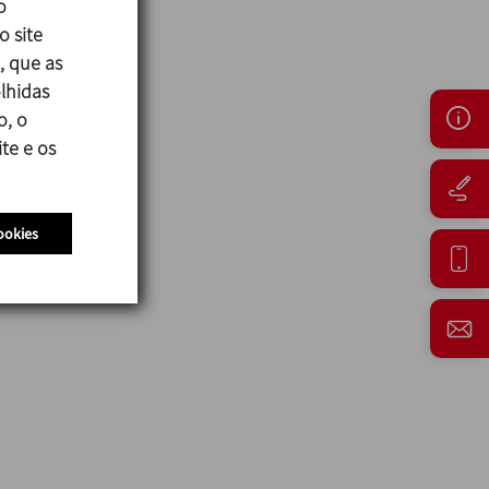
o
o site
, que as
lhidas
o, o
te e os
ookies