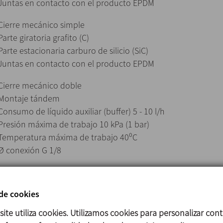
Juntas en contacto con el producto EPDM
Cierre mecánico simple
Parte giratoria grafito (C)
Parte estacionaria carburo de silicio (SiC)
Juntas en contacto con el producto EPDM
Cierre mecánico doble
Montaje tándem
Consumo de líquido auxiliar (buffer) 5 - 10 l/h
Presión máxima de trabajo 10 kPa (1 bar)
Temperatura máxima de trabajo 40⁰C
Ø conexión G 1/8
Acabado superficial
Interno pulido Ra ≤ 0,8 µm
 de cookies
Externo mate
site utiliza cookies. Utilizamos cookies para personalizar con
Conexiones