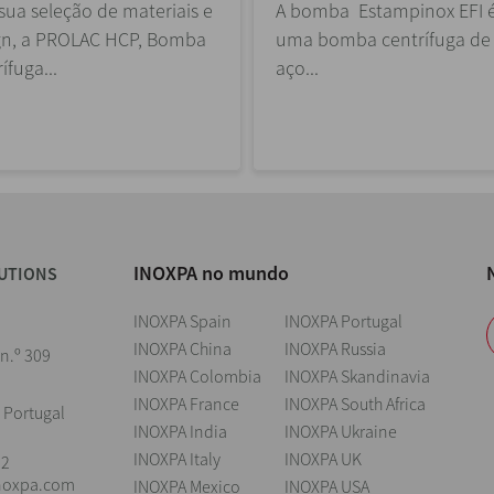
sua seleção de materiais e
A bomba Estampinox EFI 
gn, a PROLAC HCP, Bomba
uma bomba centrífuga de
ífuga...
aço...
INOXPA no mundo
UTIONS
INOXPA Spain
INOXPA Portugal
INOXPA China
INOXPA Russia
 n.º 309
INOXPA Colombia
INOXPA Skandinavia
INOXPA France
INOXPA South Africa
 Portugal
INOXPA India
INOXPA Ukraine
INOXPA Italy
INOXPA UK
22
noxpa.com
INOXPA Mexico
INOXPA USA