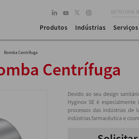
GO TO LOCAL S
Produtos
Indústrias
Serviços
Bomba Centrífuga
omba Centrífuga
Devido ao seu design sanitár
Hyginox SE é especialmente
processos das indústrias de 
indústrias farmacêutica e cosm
Solicita