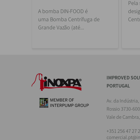
Pela 
A bomba DIN-FOOD é
desi
uma Bomba Centrífuga de
Centr
Grande Vazão (até...
IMPROVED SOL
PORTUGAL
Av. da Indústria,
Rossio 3730-600
Vale de Cambra,
+351 256 47 27 
comercial.pt@i