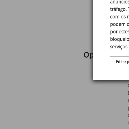
anúncios
tráfego.
com os n
podem co
por estes
bloqueio
serviços
Opções
Editar 