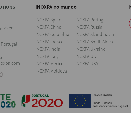
INOXPA no mundo
UTIONS
INOXPA Spain
INOXPA Portugal
INOXPA China
INOXPA Russia
 n.º 309
INOXPA Colombia
INOXPA Skandinavia
INOXPA France
INOXPA South Africa
 Portugal
INOXPA India
INOXPA Ukraine
INOXPA Italy
INOXPA UK
22
noxpa.com
INOXPA Mexico
INOXPA USA
INOXPA Moldova
ings
Aviso legal
Cookies
Política de privacidade
Information Security 