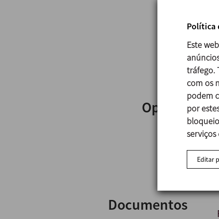
Política
Este web
anúncios
tráfego.
com os n
podem co
Opções
por estes
bloqueio
serviços
Editar 
Documentos