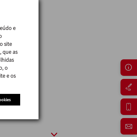
teúdo e
o
o site
, que as
lhidas
o, o
te e os
 eficiências.
ookies