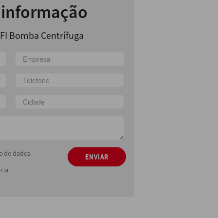
r informação
I Bomba Centrífuga
ção de dados
ENVIAR
cial