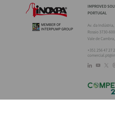
IMPROVED SOL
PORTUGAL
Av. da Indústria,
Rossio 3730-600
Vale de Cambra,
+351 256 47 27 
comercial.pt@i
Land