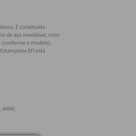
loco. É constituída
o de aço inoxidável, rotor
o (conforme o modelo),
 Estampinox EFI está
1.4404)