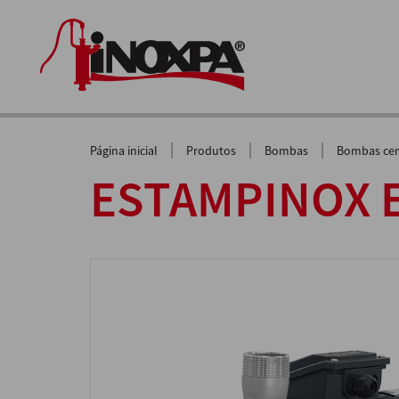
|
|
|
Página inicial
Produtos
Bombas
Bombas cen
ESTAMPINOX E