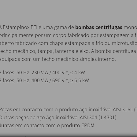
A Estampinox EFI é uma gama de
bombas centrífugas
monob
principalmente por um corpo fabricado por estampagem a fri
aberto fabricado com chapa estampada a frio ou microfusã
fecho mecânico, tampa, lanterna e eixo. A bomba centrífuga
equipada com um fecho mecânico simples interno.
3 fases, 50 Hz, 230 V Δ / 400 V Υ, ≤ 4 kW
3 fases, 50 Hz, 400 V Δ / 690 V Υ, ≥ 5,5 kW
Peças em contacto com o produto Aço inoxidável AISI 316L (
Outras peças de aço Aço inoxidável AISI 304 (1.4301)
Juntas em contacto com o produto EPDM