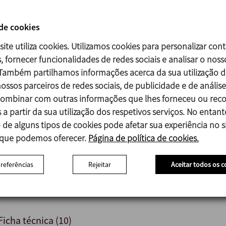
Fecho mecânico:
Parte rotativa Cerâmica (Cer)
 de cookies
Parte estacionária Grafite (C)
Juntas EPDM
site utiliza cookies. Utilizamos cookies para personalizar con
, fornecer funcionalidades de redes sociais e analisar o noss
Acabamento superficial externo: Mate
 Também partilhamos informações acerca da sua utilização d
ossos parceiros de redes sociais, de publicidade e de análise
mbinar com outras informações que lhes forneceu ou reco
 a partir da sua utilização dos respetivos serviços. No entant
Revestimento do motor em aço inoxidável AISI 304.
 de alguns tipos de cookies pode afetar sua experiência no si
Fecho e juntas noutros materiais.
 que podemos oferecer.
Página de política de cookies.
Diferentes tipos de conexões.
Motor com outras tensões, frequências, proteções mecânicas,
Carrinho e/ou quadro elétrico.
preferências
Rejeitar
Aceitar todos os c
Ficha técnica (10)