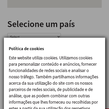
Selecione um país
Política de cookies
DELEGAÇÕES
DISTRIBUIDORES
Este website utiliza cookies. Utilizamos cookies
para personalizar conteúdo e anúncios, fornecer
funcionalidades de redes sociais e analisar o
TECH N TECH ENGINEERS
nosso tráfego. Também partilhamos informações
acerca da sua utilização do site com os nossos
C-1/7 Mianwali Nagar Near Piragarhi
parceiros de redes sociais, de publicidade e de
análise, que as podem combinar com outras
New Delhi-110087
informações que lhes forneceu ou recolhidas por
estes a partir da sua utilização dos respetivos