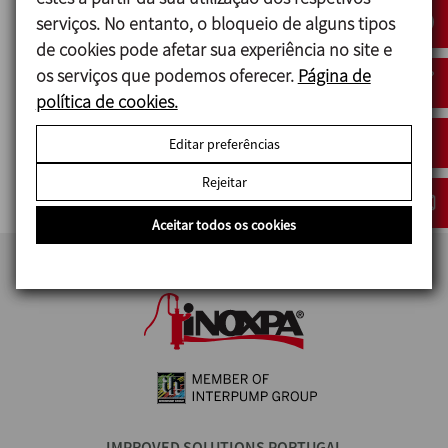
India
serviços. No entanto, o bloqueio de alguns tipos
de cookies pode afetar sua experiência no site e
Contact person:
Tushar Banga
os serviços que podemos oferecer.
Página de
Mobile:
+91 9999961169
política de cookies.
tushar.techntech@gmail.com
Editar preferências
Contact person:
Saurabh Banga
Mobile:
+91 9718205431
Rejeitar
saurabh.techntech@gmail.com
Aceitar todos os cookies
IMPROVED SOLUTIONS PORTUGAL