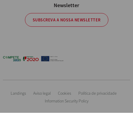
Newsletter
SUBSCREVA A NOSSA NEWSLETTER
Landings
Aviso legal
Cookies
Política de privacidade
Information Security Policy
Informação orientadora. Reservamos o direito de modificar qualquer
material ou característica sem aviso prévio. Imagens não contratuais. All
Rights Reserved