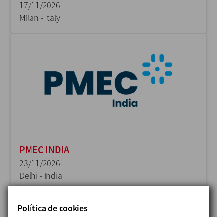
17/11/2026
Milan - Italy
PMEC INDIA
23/11/2026
Delhi - India
Política de cookies