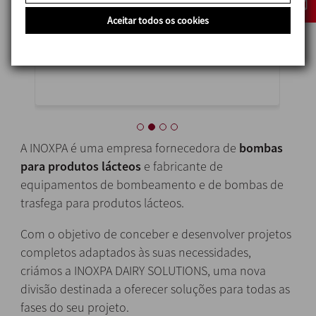
HE
 a
Devido ao seu design sanitário e
Aceitar todos os cookies
económico, a bomba centrífuga Hyginox
A 
SE...
Im
A INOXPA é uma empresa fornecedora de
bombas
para produtos lácteos
e fabricante de
equipamentos de bombeamento e de bombas de
trasfega para produtos lácteos.
Com o objetivo de conceber e desenvolver projetos
completos adaptados às suas necessidades,
criámos a INOXPA DAIRY SOLUTIONS, uma nova
divisão destinada a oferecer soluções para todas as
fases do seu projeto.