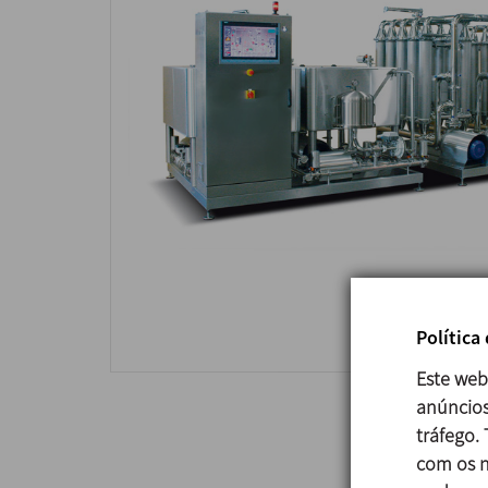
Política
Este web
anúncios
tráfego.
com os n