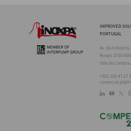
IMPROVED SOL
PORTUGAL
Av. da Indústria,
Rossio 3730-600
Vale de Cambra,
+351 256 47 27 
comercial.pt@i