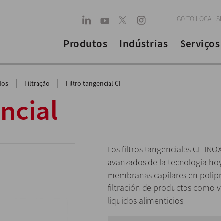
GO TO LOCAL S
Produtos
Indústrias
Serviços
|
|
dos
Filtração
Filtro tangencial CF
encial
Los filtros tangenciales CF INO
avanzados de la tecnología hoy
membranas capilares en polip
filtración de productos como v
líquidos alimenticios.