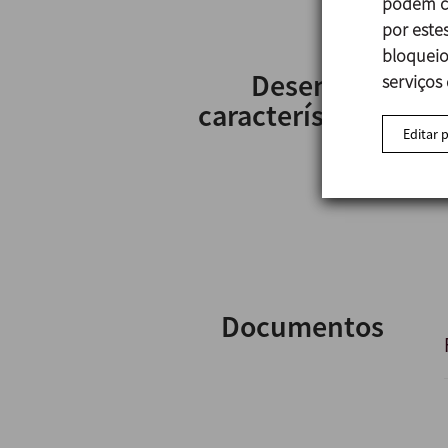
podem co
por estes
bloqueio
Desenho e
serviços
características
Editar 
Documentos