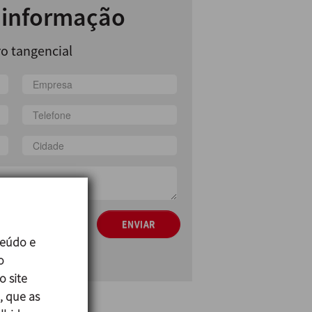
r informação
ro tangencial
ção de dados
ENVIAR
teúdo e
cial
o
o site
, que as