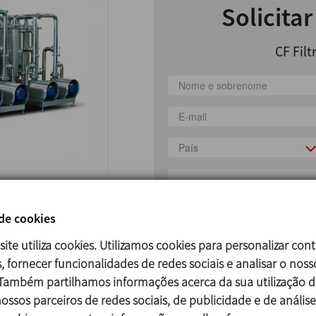
Solicita
CF Filt
País
 de cookies
Li e aceito a politica de protec
site utiliza cookies. Utilizamos cookies para personalizar con
Aceito receber informação comer
, fornecer funcionalidades de redes sociais e analisar o noss
 Também partilhamos informações acerca da sua utilização d
ossos parceiros de redes sociais, de publicidade e de análise