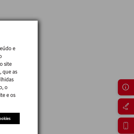
teúdo e
o
o site
, que as
lhidas
o, o
te e os
ookies