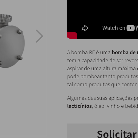
A bomba RF é uma
bomba de r
tem a capacidade de ser revers
aspirar de uma altura máxima 
pode bombear tanto produtos 
tal como produtos que conten
Algumas das suas aplicações p
lacticínios
, óleo, vinho e bebi
Solicita