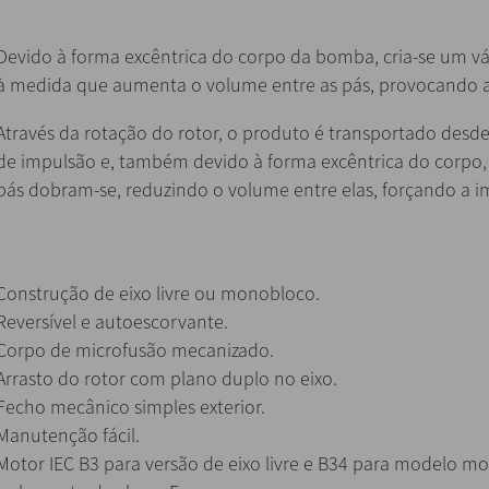
Devido à forma excêntrica do corpo da bomba, cria-se um v
à medida que aumenta o volume entre as pás, provocando a
Através da rotação do rotor, o produto é transportado desde
de impulsão e, também devido à forma excêntrica do corpo,
pás dobram-se, reduzindo o volume entre elas, forçando a 
Construção de eixo livre ou monobloco.
Reversível e autoescorvante.
Corpo de microfusão mecanizado.
Arrasto do rotor com plano duplo no eixo.
Fecho mecânico simples exterior.
Manutenção fácil.
Motor IEC B3 para versão de eixo livre e B34 para modelo m