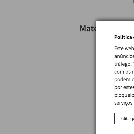
Materiais
Política
Este web
anúncios
tráfego.
com os n
podem co
por estes
bloqueio
serviços
Editar 