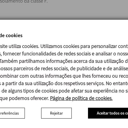
isolamento da classe F.
Peças em contacto com o produto 1.4404 (AISI 316L)
Outras peças de aço 1.4301 (AISI 304)
 de cookies
Lanterna e suporte de rolamentos CF8
site utiliza cookies. Utilizamos cookies para personalizar con
Rotor CR (Neopreno)
, fornecer funcionalidades de redes sociais e analisar o noss
Juntas em contacto com o produto FPM (standard) - EPDM
 Também partilhamos informações acerca da sua utilização d
ossos parceiros de redes sociais, de publicidade e de análise
Fecho mecânico:
mbinar com outras informações que lhes forneceu ou reco
Parte rotativa Grafite (C)
 a partir da sua utilização dos respetivos serviços. No entant
Parte estacionária Carburo de Silicio (SiC)
 de alguns tipos de cookies pode afetar sua experiência no si
Juntas FPM
 que podemos oferecer.
Página de política de cookies.
Acabamento superficial:
Interno Polido brilhante Ra<0,8 μm
preferências
Rejeitar
Aceitar todos os c
Externo Mate