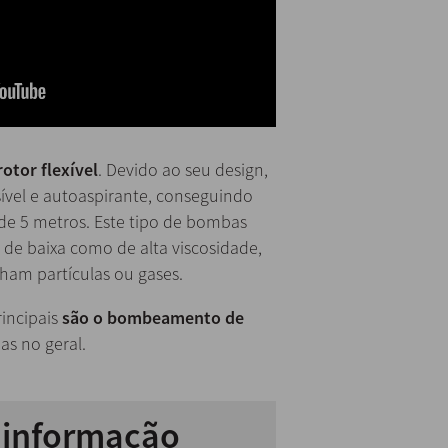
otor flexível
. Devido ao seu design,
ível e autoaspirante, conseguindo
de 5 metros. Este tipo de bombas
de baixa como de alta viscosidade,
ham partículas ou gases.
rincipais
são o bombeamento de
das no geral.
r informação