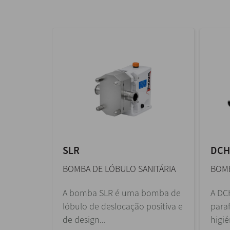
SLR
DCH
BOMBA DE LÓBULO SANITÁRIA
BOMB
A bomba SLR é uma bomba de
A DC
lóbulo de deslocação positiva e
para
de design...
higi