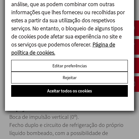
análise, que as podem combinar com outras
tungsténio/carboneto de silício
informações que lhes forneceu ou recolhidas por
- Juntas tóricas em EPDM, com certificação FDA e
estes a partir da sua utilização dos respetivos
USP Classe VI
serviços. No entanto, o bloqueio de alguns tipos
- Purga no corpo CLAMP de ½”
de cookies pode afetar sua experiência no site e
- Conexões CLAMP OD
os serviços que podemos oferecer.
Página de
- Certificado de materiais 3.1 (em conformidade
política de cookies.
com a norma EN10204)
- Certificado de juntas 2.1 (em conformidade com a
Editar preferências
norma EN10204)
- Certificado de rugosidade
Rejeitar
Aceitar todos os cookies
Opções
Boca de impulsão vertical (0º).
Fecho duplo e circuito de refrigeração do próprio
líquido bombeado, com a possibilidade de