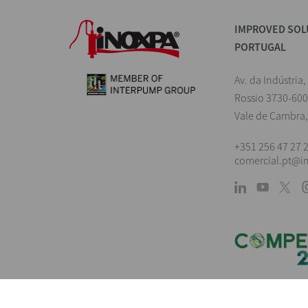
IMPROVED SOL
PORTUGAL
Av. da Indústria,
Rossio 3730-600
Vale de Cambra,
+351 256 47 27 
comercial.pt@i