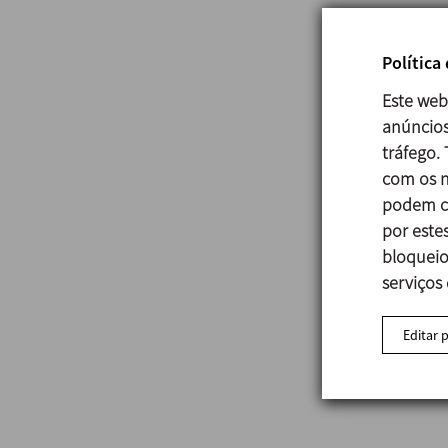
Política
Este web
anúncios
tráfego.
com os n
podem co
por estes
bloqueio
serviços
Editar 