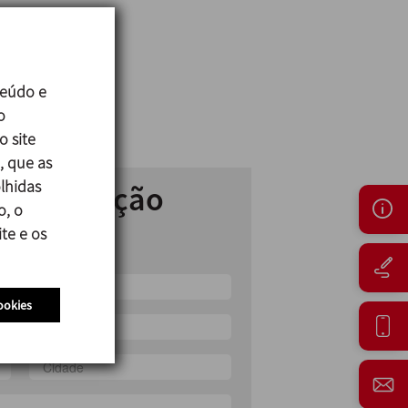
04:2005 3.1
teúdo e
o
o site
compra on-line
, que as
lhidas
r informação
o, o
te e os
essórios
ookies