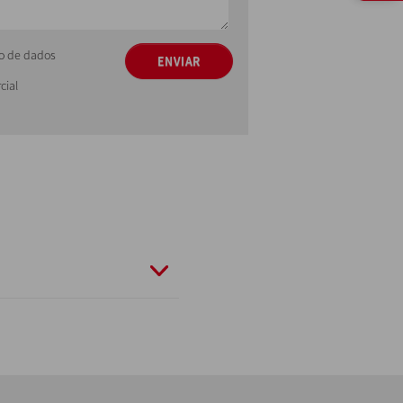
ção de dados
ENVIAR
cial