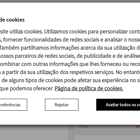
Marcaje láser
 de cookies
Certificado de material EN 102
site utiliza cookies. Utilizamos cookies para personalizar con
Embalaje y envío
, fornecer funcionalidades de redes sociais e analisar o noss
 Também partilhamos informações acerca da sua utilização d
Descuentos especiales por su 
ossos parceiros de redes sociais, de publicidade e de análise
mbinar com outras informações que lhes forneceu ou reco
Solicita
 a partir da sua utilização dos respetivos serviços. No entant
 de alguns tipos de cookies pode afetar sua experiência no si
Ac
 que podemos oferecer.
Página de política de cookies.
preferências
Rejeitar
Aceitar todos os c
País