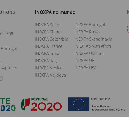
INOXPA no mundo
UTIONS
INOXPA Spain
INOXPA Portugal
INOXPA China
INOXPA Russia
 n.º 309
INOXPA Colombia
INOXPA Skandinavia
INOXPA France
INOXPA South Africa
 Portugal
INOXPA India
INOXPA Ukraine
INOXPA Italy
INOXPA UK
22
noxpa.com
INOXPA Mexico
INOXPA USA
INOXPA Moldova