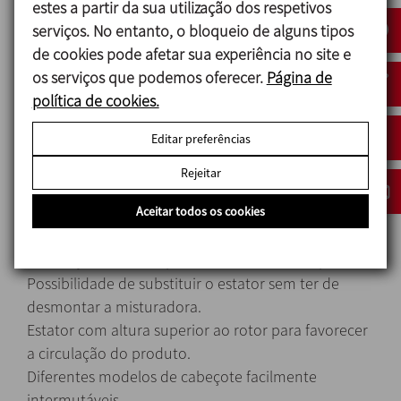
estes a partir da sua utilização dos respetivos
são cisalhadas pelo corte do rotor.
serviços. No entanto, o bloqueio de alguns tipos
Finalmente, o jorro expulso produz o corte
de cookies pode afetar sua experiência no site e
hidráulico ao sair a grande velocidade do estator.
os serviços que podemos oferecer.
Página de
política de cookies.
Desenho e características
Editar preferências
Alto poder de cisalhamento, redução de tamanho
Rejeitar
das partículas até níveis inferiores a 100 microns.
Fecho mecânico acessível desde o interior do
Aceitar todos os cookies
tanque.
Obturação standard por fecho sanitário simples.
Possibilidade de substituir o estator sem ter de
desmontar a misturadora.
Estator com altura superior ao rotor para favorecer
a circulação do produto.
Diferentes modelos de cabeçote facilmente
intermutáveis.