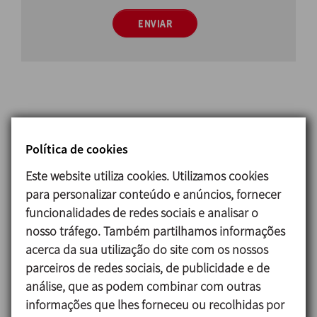
ENVIAR
Princípio de funcionamento
Política de cookies
Este website utiliza cookies. Utilizamos cookies
A elevada velocidade do rotor combinada com a
para personalizar conteúdo e anúncios, fornecer
tolerância ajustada entre este rotor e o estator
funcionalidades de redes sociais e analisar o
produzem uma aspiração potente que suga o
nosso tráfego. Também partilhamos informações
produto até ao centro do cabeçote.
acerca da sua utilização do site com os nossos
O produto é sugado pela parte superior do
parceiros de redes sociais, de publicidade e de
cabeçote, enquanto o rotor o empurra
análise, que as podem combinar com outras
radialmente. Ao passar pelas aberturas do estator,
informações que lhes forneceu ou recolhidas por
produz-se o corte mecânico em que as partículas