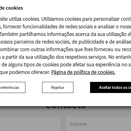
 de cookies
site utiliza cookies. Utilizamos cookies para personalizar con
diferentes países permite à INOXPA oferecer soluções flexí
, fornecer funcionalidades de redes sociais e analisar o noss
de sinergias que otimizam os custos e melhoram a qualidade d
 Também partilhamos informações acerca da sua utilização d
a excelência, a INOXPA posiciona-se como parceiro de c
ossos parceiros de redes sociais, de publicidade e de análise
a presença mundial e a sua experiência local garantem u
mbinar com outras informações que lhes forneceu ou reco
 a partir da sua utilização dos respetivos serviços. No entant
 de alguns tipos de cookies pode afetar sua experiência no si
 que podemos oferecer.
Página de política de cookies.
preferências
Rejeitar
Aceitar todos os c
Contacto