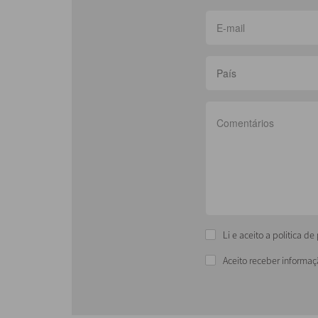
País
Li e aceito a politica d
Aceito receber informaç