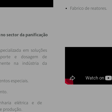
Fabrico de reatores.
 no sector da panificação
pecializada em soluções
nsporte e dosagem de
almente na indústria da
ntos especiais.
nto.
haria elétrica e de
de produção.