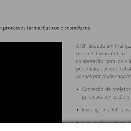
em processos farmacêuticos e cosméticos
A ISF, situada em França
sectores farmacêutico e
colaboração com os cli
personalizadas que sati
As suas principais capac
Conceção de projetos
para cada aplicação e 
Instalações-piloto par
Serviço de assistência 