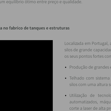
 um equilíbrio ótimo entre preço e qualidade.
a no fabrico de tanques e estruturas
Localizada em Portugal, 
silos de grande capacida
os seus pontos fortes co
Produção de grandes e
Telhado com sistema 
silos com uma altura s
Utilização de tecno
automatizados, máqui
corte a laser de alta pr